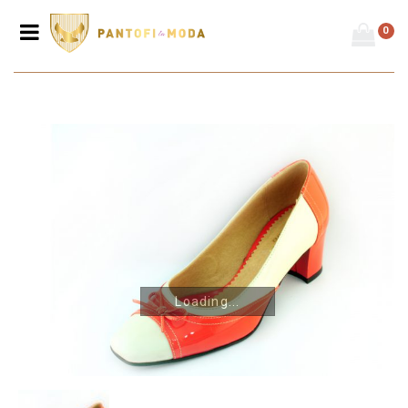
0
Loading...
Prima pagină
/
Pantofi
/
Pantofi damă- toc mare
/
Pantofi de dama