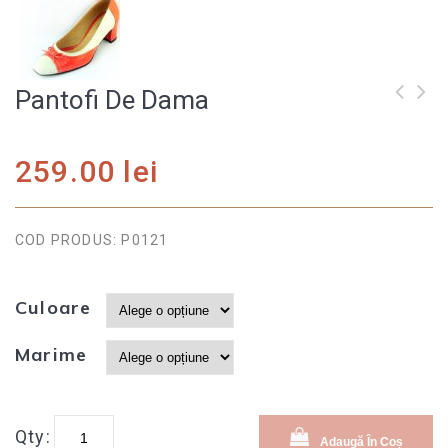
Pantofi De Dama
Pantofi din piele
cu talpa
259.00
lei
ortopedica
COD PRODUS: P0121
Culoare
Marime
Qty:
Adaugă În Coș