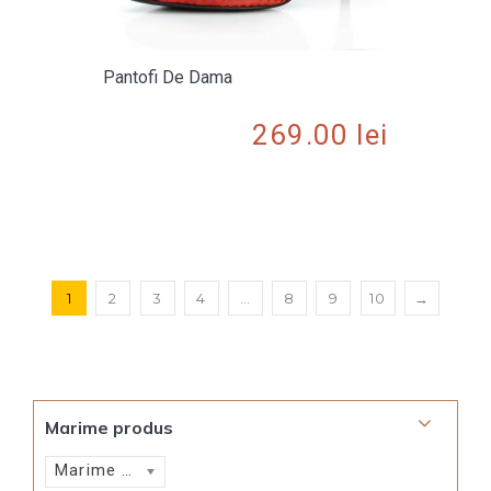
Pantofi De Dama
269.00
lei
1
2
3
4
…
8
9
10
→
Marime produs
Marime produs