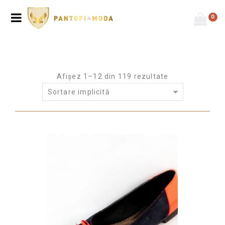
0
Afișez 1–12 din 119 rezultate
Sortare implicită
Prima pagină
/
Pantofi
/
Pantofi damă- toc mare