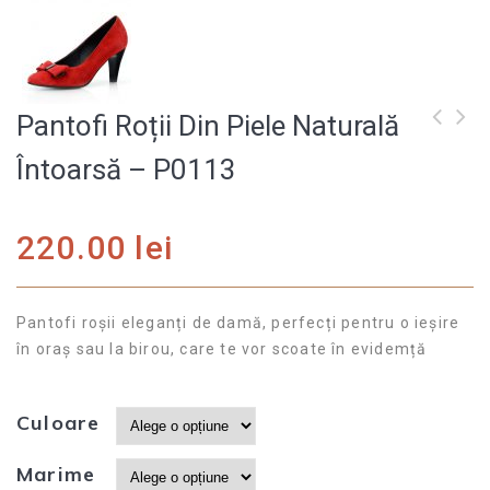
Pantofi Roții Din Piele Naturală
Ghete de damă din
Întoarsă – P0113
piele naturală G64
220.00
lei
Pantofi roșii eleganți de damă, perfecți pentru o ieșire
în oraș sau la birou, care te vor scoate în evidemță
Culoare
Marime