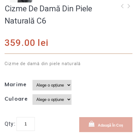
Cizme De Damă Din Piele
Cizme de damă din
Cizme de damă din
Naturală C6
piele naturală C5
piele naturală C7
359.00
lei
Cizme de damă din piele naturală
Marime
Culoare
Qty:
Adaugă În Coș