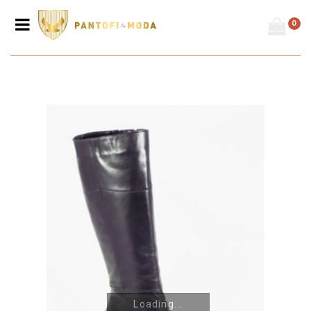
0
Prima pagină
/
Cizme
/
Cizme damă - toc mic
/
Cizme de damă din
piele naturală C6
Loading...