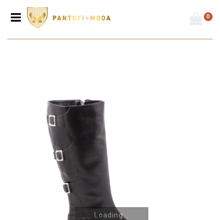
0
Prima pagină
/
Cizme
/
Cizme damă - toc mic
/
Cizme de damă din
piele naturală C11
Loading...