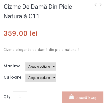
Cizme De Damă Din Piele
Cizme de damă din
Cizme de damă din
Naturală C11
piele naturală C10
piele naturală C12
359.00
lei
Cizme elegante de damă din piele naturală
Marime
Culoare
Qty:
Adaugă În Coș