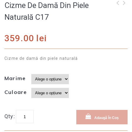
Cizme De Damă Din Piele
Cizme de damă din
Cizme de damă din
Naturală C17
piele naturală C16
piele naturală C18
359.00
lei
Cizme de damă din piele naturală
Marime
Culoare
Qty:
Adaugă În Coș