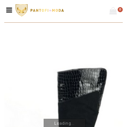
0
Prima pagină
/
Cizme
/
Cizme damă - toc mic
/
Cizme de damă din
piele naturală C17
Loading...