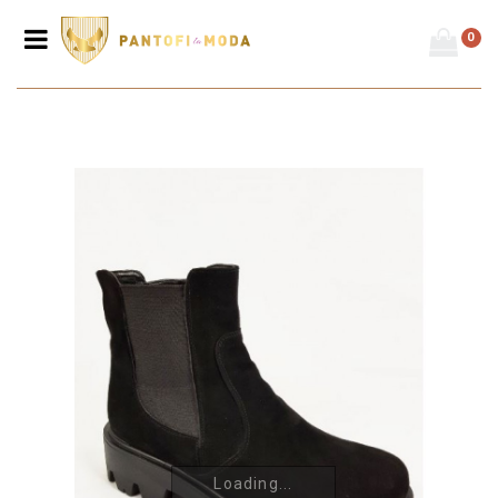
0
Prima pagină
/
Ghete
/
Ghete damă - toc mic
/
Ghete de damă din piele
naturală G60
Loading...