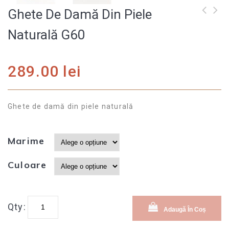
Ghete De Damă Din Piele
Ghete de damă din
Ghete de damă din
Naturală G60
piele naturală G59
piele naturală G61
289.00
lei
Ghete de damă din piele naturală
Marime
Culoare
Qty:
Adaugă În Coș