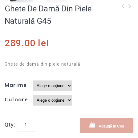
Ghete De Damă Din Piele
Ghete de damă din
Ghete de damă din
Naturală G45
piele naturală G44
piele naturală G46
289.00
lei
Ghete de damă din piele naturală
Marime
Culoare
Qty:
Adaugă În Coș