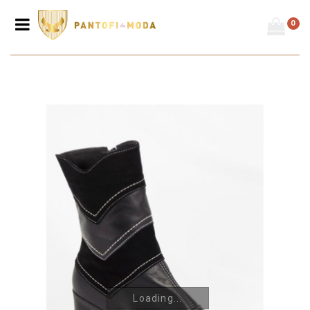
0
Prima pagină
/
Ghete
/
Ghete damă - toc mic
/
Ghete de damă din piele
naturală G45
Loading...