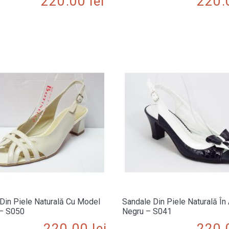
220.00
lei
220
Din Piele Naturală Cu Model
Sandale Din Piele Naturală În 
 – S050
Negru – S041
220.00
lei
220