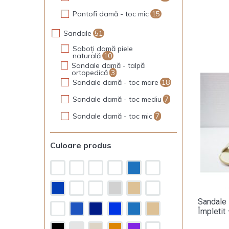
Pantofi damă - toc mic
15
Sandale
51
Saboți damă piele
naturală
10
Sandale damă - talpă
ortopedică
3
Sandale damă - toc mare
18
Sandale damă - toc mediu
7
Sandale damă - toc mic
7
Culoare produs
Sandale 
Împletit