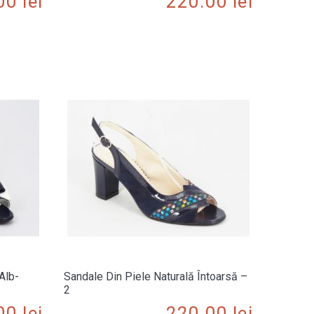
.00
lei
220.00
lei
Alb-
Sandale Din Piele Naturală Întoarsă –
2
.00
lei
220.00
lei