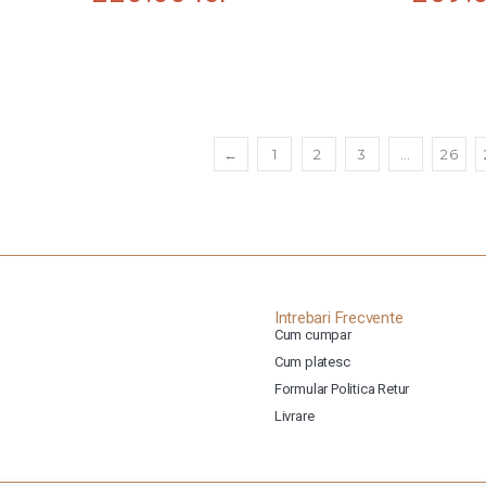
←
1
2
3
…
26
Intrebari Frecvente
Cum cumpar
Cum platesc
Formular Politica Retur
Livrare