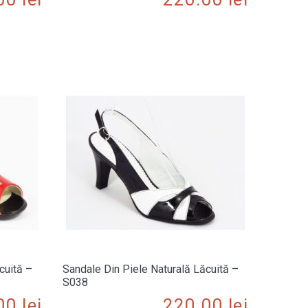
cuită –
Sandale Din Piele Naturală Lăcuită –
S038
.00
lei
220.00
lei