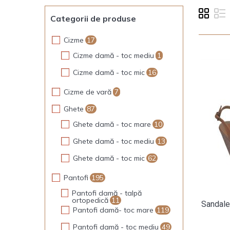
Categorii de produse
Cizme
17
Cizme damă - toc mediu
1
Cizme damă - toc mic
16
Cizme de vară
7
Ghete
87
Ghete damă - toc mare
10
Ghete damă - toc mediu
13
Ghete damă - toc mic
62
Pantofi
195
Pantofi damă - talpă
ortopedică
11
Sandale
Pantofi damă- toc mare
119
Pantofi damă - toc mediu
49