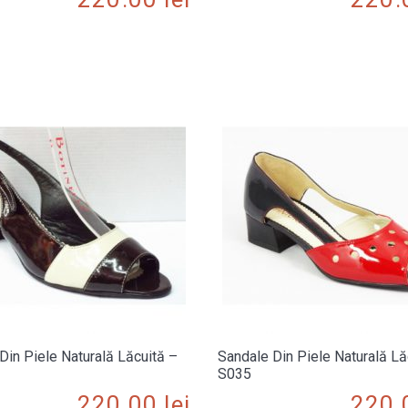
Din Piele Naturală Lăcuită –
Sandale Din Piele Naturală Lă
S035
220.00
lei
220