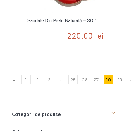
Sandale Din Piele Naturală – SO 1
220.00
lei
←
1
2
3
…
25
26
27
28
29
Categorii de produse