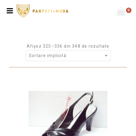
0
Afișez 325–336 din 348 de rezultate
Sortare implicită
Prima pagină
/
Marime produs
/
40
/
Pagina 28