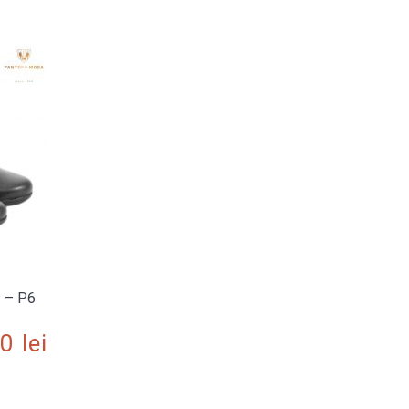
P – P6
00
lei