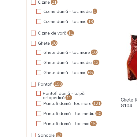
Cizme
21
Cizme damă - toc mediu
1
Cizme damă - toc mic
19
Cizme de vară
11
Ghete
90
Ghete damă - toc mare
10
Ghete damă - toc mediu
13
Ghete damă - toc mic
65
Pantofi
198
Pantofi damă - talpă
ortopedică
11
Ghete R
Pantofi damă- toc mare
121
G104
Pantofi damă - toc mediu
50
Pantofi damă - toc mic
15
Sandale
67