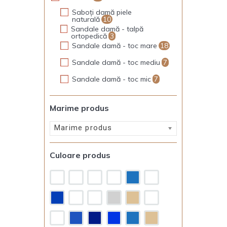
Saboți damă piele
naturală
10
Sandale damă - talpă
ortopedică
3
Sandale damă - toc mare
18
Sandale damă - toc mediu
7
Sandale damă - toc mic
7
Marime produs
Marime produs
Culoare produs