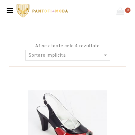
0
Afișez toate cele 4 rezultate
Sortare implicită
Prima pagină
/
Produse etichetate “sandale dama”