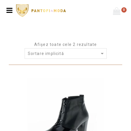
0
Afișez toate cele 2 rezultate
Sortare implicită
Prima pagină
/
Produse etichetate “botine negre”