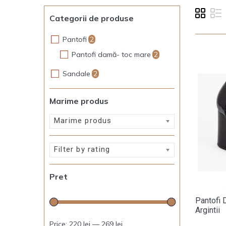
Categorii de produse
Pantofi
2
Pantofi damă- toc mare
2
Sandale
2
Marime produs
Marime produs
Filter by rating
Pret
Pantofi 
Argintii
Price:
220 lei
—
269 lei