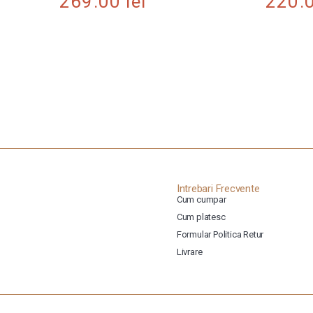
269.00
lei
220.
Intrebari Frecvente
Cum cumpar
Cum platesc
Formular Politica Retur
Livrare